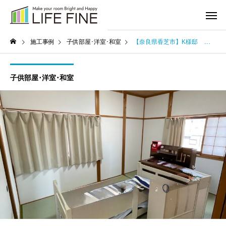
施工事例
子供部屋･洋室･和室
【奈良県香芝市】K様邸 和室内装リフォーム
子供部屋･洋室･和室