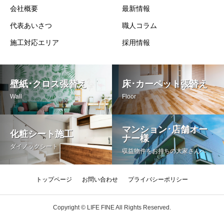
会社概要
最新情報
代表あいさつ
職人コラム
施工対応エリア
採用情報
壁紙･クロス張替え
床･カーペット張替え
Wall
Floor
マンション･店舗オー
化粧シート施工
ナー様
ダイノックシート
収益物件をお持ちの大家さんへ
トップページ
お問い合わせ
プライバシーポリシー
Copyright © LIFE FINE All Rights Reserved.