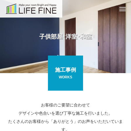
子
供
部
屋
･
洋
室
･
和
室
施工事例
WORKS
お客様のご要望に合わせて
デザインや色合いを選び丁寧な施工を行いました。
たくさんのお客様から「ありがとう」のお声をいただいていま
す。