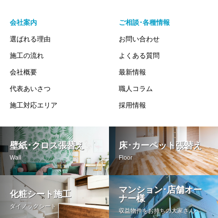
会社案内
ご相談･各種情報
選ばれる理由
お問い合わせ
施工の流れ
よくある質問
会社概要
最新情報
代表あいさつ
職人コラム
施工対応エリア
採用情報
壁紙･クロス張替え
床･カーペット張替え
Wall
Floor
マンション･店舗オー
化粧シート施工
ナー様
ダイノックシート
収益物件をお持ちの大家さんへ