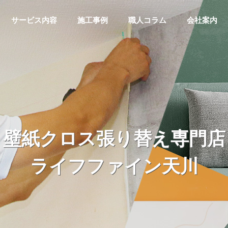
サービス内容
施工事例
職人コラム
会社案内
壁紙クロス張り替え専門店
ライフファイン天川