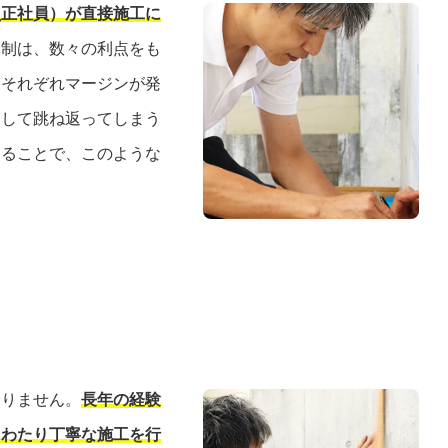
員正社員）が直接施工に
体制は、数々の利点をも
、それぞれマージンが発
として跳ね返ってしまう
することで、このような
ありません。
長年の経験
にわたり丁寧な施工を行