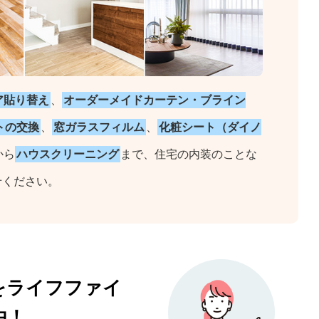
ア貼り替え
、
オーダーメイドカーテン・ブライン
トの交換
、
窓ガラスフィルム
、
化粧シート（ダイノ
から
ハウスクリーニング
まで、住宅の内装のことな
せください。
をライフファイ
由！